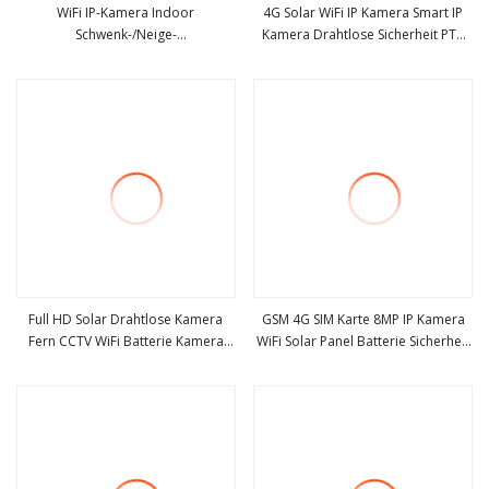
WiFi IP-Kamera Indoor
4G Solar WiFi IP Kamera Smart IP
Schwenk-/Neige-
Kamera Drahtlose Sicherheit PTZ
mehr sehen
mehr sehen
Überwachungskamera 3MP
Kamera Gebaut
Nachtsicht CCTV Tuya
Full HD Solar Drahtlose Kamera
GSM 4G SIM Karte 8MP IP Kamera
Fern CCTV WiFi Batterie Kamera
WiFi Solar Panel Batterie Sicherheit
mehr sehen
mehr sehen
Outdoor Wasserdicht PTZ Kamera
Kamera Wasserdichte Outdoor
CCTV Sicherheit 4G Solar Kamera
PTZ CCTV Kamera
solar IP Kamera Outdoor