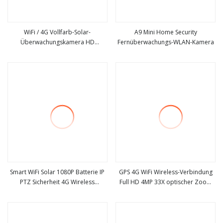
WiFi / 4G Vollfarb-Solar-
A9 Mini Home Security
Überwachungskamera HD
Fernüberwachungs-WLAN-Kamera
mehr sehen
mehr sehen
2MP/4MP Solar-CCTV-Kamera
Smart WiFi Solar 1080P Batterie IP
GPS 4G WiFi Wireless-Verbindung
PTZ Sicherheit 4G Wireless
Full HD 4MP 33X optischer Zoom
mehr sehen
mehr sehen
Outdoor geschlossen
Fahrzeugmontage Sicherheits-
CCTV-PTZ-Kamera mit Akku