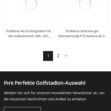
Drahtlose 4G-Dockingstation für
Drahtlose Solarenergie-
den Außenbereich, WiFi, GPS,
Überwachungs-PTZ-Kamera 4G 3G
mehr sehen
mehr sehen
Audio- und Videoaufzeichnung,
SIM-Kartensteckplatz CCTV
Sicherheitskamera, die am Körper
Outdoor-Sicherheit WiFi IP-
getragen wird
Solarkamera
1
2
Ihre Perfekte Golfstadion-Auswahl
Melden Sie sich für unseren monatlichen Newsletter an, um
die neuesten Nachrichten und Artikel zu erhalten