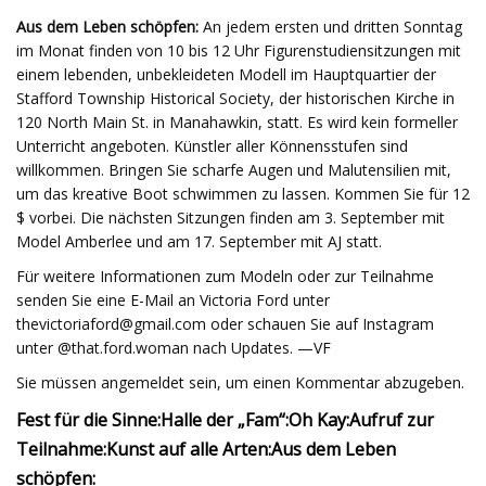
Aus dem Leben schöpfen:
An jedem ersten und dritten Sonntag
im Monat finden von 10 bis 12 Uhr Figurenstudiensitzungen mit
einem lebenden, unbekleideten Modell im Hauptquartier der
Stafford Township Historical Society, der historischen Kirche in
120 North Main St. in Manahawkin, statt. Es wird kein formeller
Unterricht angeboten. Künstler aller Könnensstufen sind
willkommen. Bringen Sie scharfe Augen und Malutensilien mit,
um das kreative Boot schwimmen zu lassen. Kommen Sie für 12
$ vorbei. Die nächsten Sitzungen finden am 3. September mit
Model Amberlee und am 17. September mit AJ statt.
Für weitere Informationen zum Modeln oder zur Teilnahme
senden Sie eine E-Mail an Victoria Ford unter
thevictoriaford@gmail.com
oder schauen Sie auf Instagram
unter @that.ford.woman nach Updates. —VF
Sie müssen angemeldet sein, um einen Kommentar abzugeben.
Fest für die Sinne:
Halle der „Fam“:
Oh Kay:
Aufruf zur
Teilnahme:
Kunst auf alle Arten:
Aus dem Leben
schöpfen: