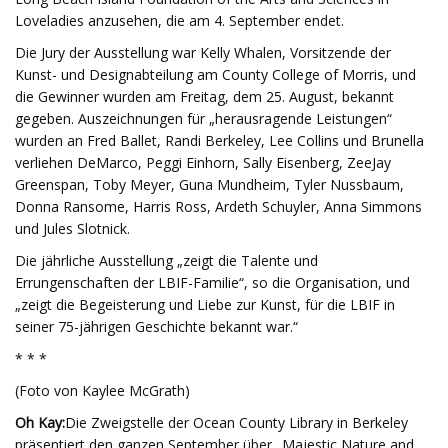
Loveladies anzusehen, die am 4. September endet.
Die Jury der Ausstellung war Kelly Whalen, Vorsitzende der
Kunst- und Designabteilung am County College of Morris, und
die Gewinner wurden am Freitag, dem 25. August, bekannt
gegeben. Auszeichnungen für „herausragende Leistungen“
wurden an Fred Ballet, Randi Berkeley, Lee Collins und Brunella
verliehen DeMarco, Peggi Einhorn, Sally Eisenberg, ZeeJay
Greenspan, Toby Meyer, Guna Mundheim, Tyler Nussbaum,
Donna Ransome, Harris Ross, Ardeth Schuyler, Anna Simmons
und Jules Slotnick.
Die jährliche Ausstellung „zeigt die Talente und
Errungenschaften der LBIF-Familie“, so die Organisation, und
„zeigt die Begeisterung und Liebe zur Kunst, für die LBIF in
seiner 75-jährigen Geschichte bekannt war.“
* * *
(Foto von Kaylee McGrath)
Oh Kay:
Die Zweigstelle der Ocean County Library in Berkeley
präsentiert den ganzen September über „Majestic Nature and