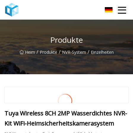
Nanning Babyphone Co., Ltd
Produkte
/
/
/
Heim
Produkte
NVR-System
Einzelheiten
Tuya Wireless 8CH 2MP Wasserdichtes NVR-
Kit WiFi-Heimsicherheitskamerasystem